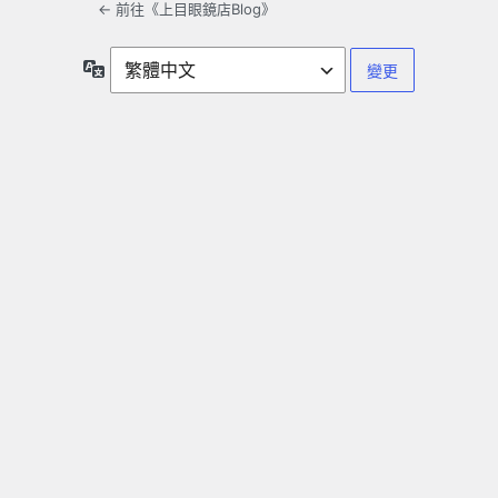
← 前往《上目眼鏡店Blog》
語
言