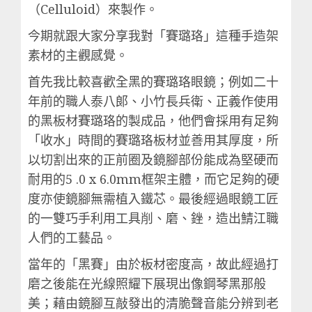
（Celluloid）來製作。
今期就跟大家分享我對「賽璐珞」這種手造架
素材的主觀感覺。
首先我比較喜歡全黑的賽璐珞眼鏡；例如二十
年前的職人泰八郞、小竹長兵衛、正義作使用
的黑板材賽璐珞的製成品，他們會採用有足夠
「收水」時間的賽璐珞板材並善用其厚度，所
以切割出來的正前圈及鏡腳部份能成為堅硬而
耐用的5 .0 x 6.0mm框架主體，而它足夠的硬
度亦使鏡腳無需植入鐵芯。最後經過眼鏡工匠
的一雙巧手利用工具削、磨、銼，造出鯖江職
人們的工藝品。
當年的「黑賽」由於板材密度高，故此經過打
磨之後能在光線照耀下展現出像鋼琴黑那般
美；藉由鏡腳互敲發出的清脆聲音能分辨到老