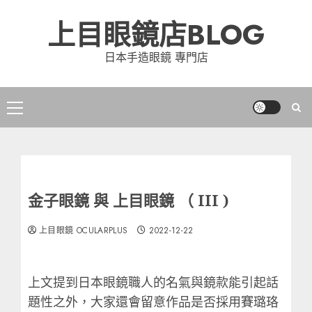
Skip
上目眼鏡店BLOG
to
content
日本手造眼鏡 專門店
Primary
Menu
金子眼鏡 與 上目眼鏡 （ III )
上目眼鏡 OCULARPLUS
2022-12-22
上文提到日本眼鏡職人的名氣與鏡款能引起話
題性之外，大家還會留意作品是否採用賽璐珞