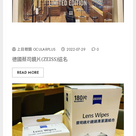
LIMITED EDITION NATIVE SONS * ZEISS
PHOTOFUSION X
上目眼鏡 OCULARPLUS
2022-07-29
0
德國蔡司鏡片(ZEISS)這名
READ MORE