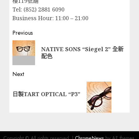
樓119號舖
Tel: (852) 2881 6090
Business Hour: 11:00 – 21:00
Post
Previous
navigation
Previous
NATIVE SONS “Siegel 2” 全新
post:
配色
Next
Next
日製TART OPTICAL “P3”
post:
Copyright © All rights reserved.
|
ChromeNews
by AF themes.