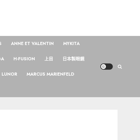
S
ANNE ET VALENTIN
MYKITA
GA
H-FUSION
上目
日本製眼鏡
LUNOR
MARCUS MARIENFELD