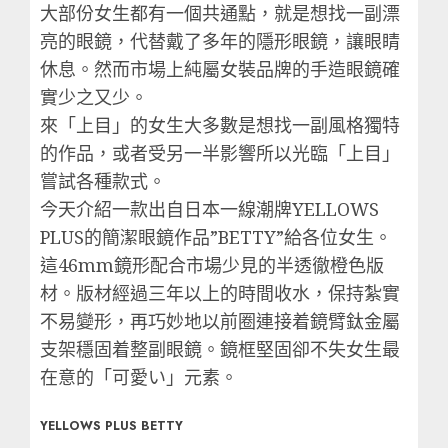
大部份女生都有一個共通點，就是想找一副漂
亮的眼鏡，代替戴了多年的隱形眼鏡，讓眼睛
休息。然而市場上純屬女裝品牌的手造眼鏡確
實少之又少。
來「上目」的女生大多數是想找一副風格獨特
的作品，或者受另一半影響所以光臨「上目」
嘗試各種款式。
今天介紹一款出自日本一線潮牌YELLOWS
PLUS的簡潔眼鏡作品”BETTY”給各位女生。
這46mm鏡形配合市場少見的半透徹橙色版
材。版材經過三年以上的時間收水，保持紮實
不易變形，再巧妙地以前圈連接着鏡臂鈦金屬
支架穩固着整副眼鏡。鏡框堅固卻不失女生最
在意的「可愛い」元素。
YELLOWS PLUS BETTY