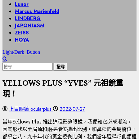
Lunor
Marcus Marienfeld
LINDBERG
JAPONIASM
ZEISS
HOYA
Light/Dark Button
搜
尋
YELLOWS PLUS “YVES” 元祖鏡重
關
鍵
現！
字:
上目眼鏡 ocularplus
2022-07-27
當年Yellows Plus 推出這種形態眼鏡，我便知它必成潮流，
因其形狀以至眉頂和兩邊樁位拋出比例，和鼻樑的金屬橋位，
都乎合八、九十年代的黃金視覺比例，我們當年還稱呼此類框