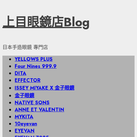
Skip
上目眼鏡店Blog
to
content
日本手造眼鏡 專門店
Primary
YELLOWS PLUS
Menu
Four Nines 999.9
DITA
EFFECTOR
ISSEY MIYAKE X 金子眼鏡
金子眼鏡
NATIVE SONS
ANNE ET VALENTIN
MYKITA
10eyevan
EYEVAN