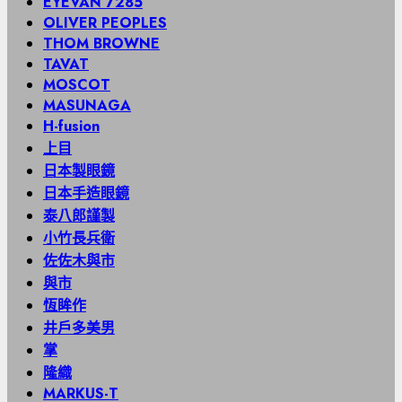
EYEVAN 7285
OLIVER PEOPLES
THOM BROWNE
TAVAT
MOSCOT
MASUNAGA
H-fusion
上目
日本製眼鏡
日本手造眼鏡
泰八郎謹製
小竹長兵衛
佐佐木與市
與市
恆眸作
井戶多美男
掌
隆織
MARKUS-T