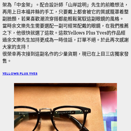
架為「中金架」。配合設計師「山岸諗明」先生的前瞻想法，
再用上日本福井縣的手工，只要戴上都會被它的質感籠罩着整
副臉顏，若果喜歡潮流穿搭都能輕鬆駕馭這副眼鏡的風格。
當時余文樂先生需要選配一副可經常配戴的眼鏡，在我們推薦
之下，他很快就選了這款。這款Yellows Plus Yves的作品經
過余文樂先生加持更成為一時佳話，訂單不絕。於此再次感謝
大家的支持！
很榮幸再次接到這副名作的少量貨期，現已在上目三店獨家發
售。
YELLOWS PLUS YVES