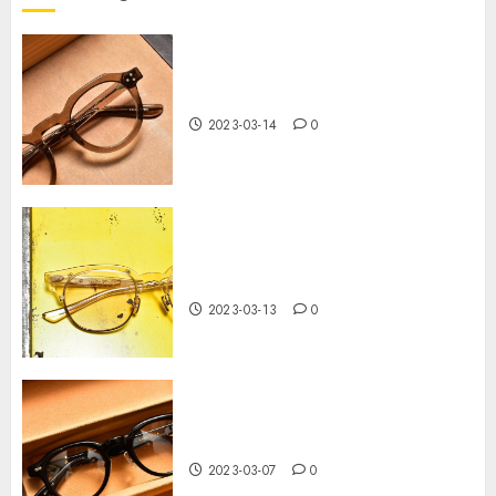
YELLOWS PLUS PHILIP 值得留意！
2024-10-22
0
2
Yellows Plus Becca C534
2023-03-14
0
YELLOWS PLUS
2024-09-19
0
3
NATIVE SONS Guerrero CMB
47/49 大貨到着！
上目 x YELLOWS PLUS CELLULOID
LIMITED
2023-03-13
0
2024-09-17
0
4
上目 x YELLOWS PLUS CELLULOID
金子眼鏡” KC 77 “ 值得留意
LIMITED
2023-03-07
0
2024-09-12
0
5