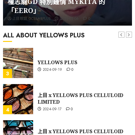
權志龍GD 特別鍾情 MYKITA 的
1
「EERO」
上目眼鏡 OCULARPLUS
2025-03-06
0
YELLOWS PLUS PHILIP 值得留意！
2024-10-22
0
ALL ABOUT YELLOWS PLUS
2
YELLOWS PLUS
2024-09-19
0
3
上目 x YELLOWS PLUS CELLULOID
LIMITED
2024-09-17
0
4
上目 x YELLOWS PLUS CELLULOID