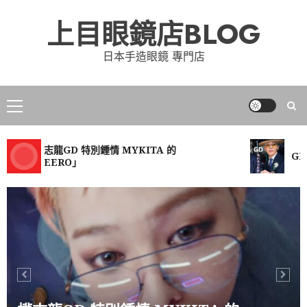
Skip
上目眼鏡店BLOG
to
上目 x YELLOWS PLUS CELLULOID
content
LIMITED
日本手造眼鏡 專門店
2024-09-12
0
5
Primary
Yellows Plus Newton 1 46
Menu
2024-08-08
0
6
權志龍GD 特別鍾情 MYKITA 的
GD
「EERO」
YELLOWS PLUS 專用配色
2024-06-12
0
7
YELLOWS PLUS 2025新品推介 @上目
2025-01-09
0