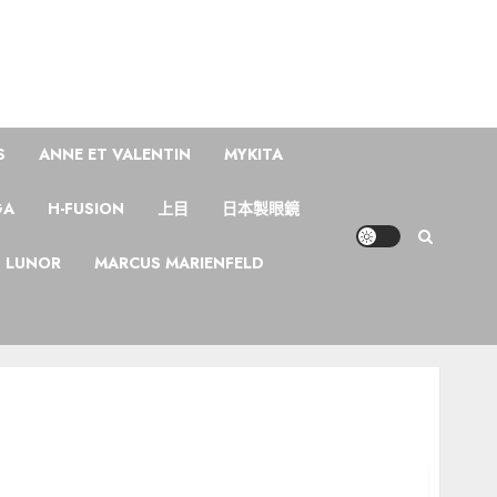
S
ANNE ET VALENTIN
MYKITA
GA
H-FUSION
上目
日本製眼鏡
LUNOR
MARCUS MARIENFELD