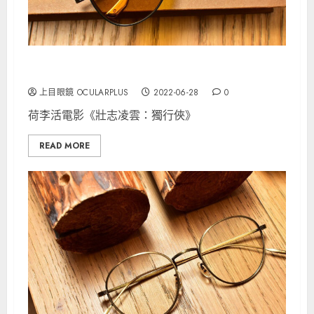
TOP GUN掀起「淚滴形鏡」浪潮
上目眼鏡 OCULARPLUS
2022-06-28
0
荷李活電影《壯志凌雲：獨行俠》
READ MORE