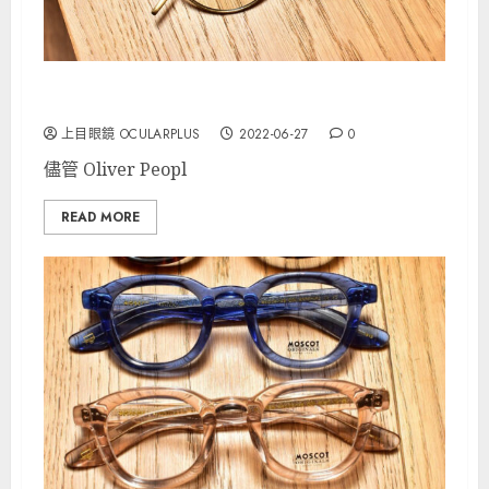
OLIVER PEOPLES 新品上市
上目眼鏡 OCULARPLUS
2022-06-27
0
儘管 Oliver Peopl
READ MORE