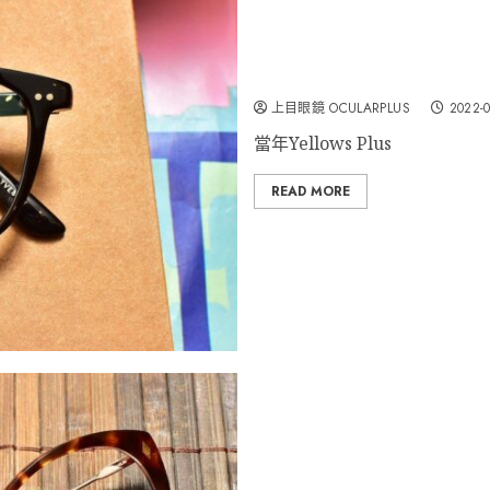
YELLOWS PLUS “YVES”
上目眼鏡 OCULARPLUS
2022-0
當年Yellows Plus
READ MORE