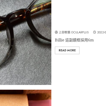
YELLOWS PLUS “Billie
上目眼鏡 OCULARPLUS
2022-0
Billie 這副鏡框採用6m
READ MORE