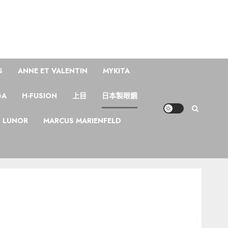
S
ANNE ET VALENTIN
MYKITA
GA
H-FUSION
上目
日本製眼鏡
LUNOR
MARCUS MARIENFELD