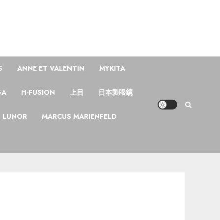
S
ANNE ET VALENTIN
MYKITA
GA
H-FUSION
上目
日本製眼鏡
LUNOR
MARCUS MARIENFELD