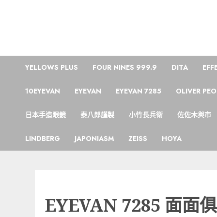
Skip
to
content
YELLOWS PLUS
FOUR NINES 999.9
DITA
EFF
10EYEVAN
EYEVAN
EYEVAN 7285
OLIVER PEO
日本手造眼鏡
泰八郎謹製
小竹長兵衛
佐佐木與市
LINDBERG
JAPONIASM
ZEISS
HOYA
EYEVAN 7285 面面