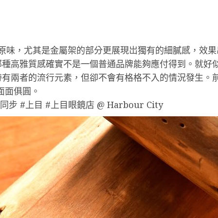
原汁原味，尤其是金屬架的部分更展現岀獨有的細膩感，效果出
種高雅質感確實不是一個普通品牌能夠應付得到。就好似
兩者的流行元素，但卻不會有格格不入的情況發生。前圈用
至面面俱圓。
3店同步 #上目 #上目眼鏡店 @ Harbour City